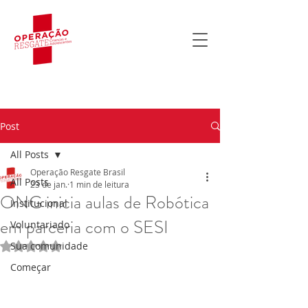
Post
All Posts
Operação Resgate Brasil
All Posts
23 de jan.
1 min de leitura
ONG inicia aulas de Robótica
Institucional
em parceria com o SESI
Voluntariado
Sua comunidade
Avaliado com NaN de 5 estrelas.
Começar