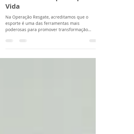
Formando Campeões para a
Vida
Na Operação Resgate, acreditamos que o
esporte é uma das ferramentas mais
poderosas para promover transformação
social, inclusão e desenvolvimento humano.
Entre as atividades oferecidas pela instituição,
o Judô tem se destacado como uma importante
oportunidade para crianças e adolescentes
desenvolverem valores fundamentais que
contribuirão para sua formação pessoal e
cidadã. Muito além de uma modalidade
esportiva, o judô ensina princípios que
acompanham os alunos por toda a v