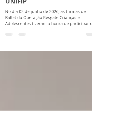
Público na I Mostra de
Extensão em Psicologia da
UNIFIP
No dia 02 de junho de 2026, as turmas de
Ballet da Operação Resgate Crianças e
Adolescentes tiveram a honra de participar da I
Mostra de Extensão em Psicologia da UNIFIP,
realizada no Ginásio da instituição, com o tema
“Construindo Cuidado: Vivências da Psicologia
na Comunidade”. O evento reuniu diversos
projetos, ações e iniciativas voltadas para a
promoção do cuidado, da saúde emocional, da
inclusão social e do fortalecimento dos vínculos
comunitários. Nesse contexto, a par